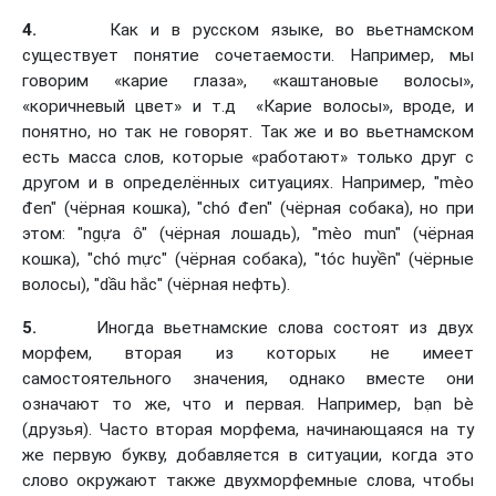
4.
Как и в русском языке, во вьетнамском
существует понятие сочетаемости. Например, мы
говорим «карие глаза», «каштановые волосы»,
«коричневый цвет» и т.д «Карие волосы», вроде, и
понятно, но так не говорят. Так же и во вьетнамском
есть масса слов, которые «работают» только друг с
другом и в определённых ситуациях. Например, "mèo
đen" (чёрная кошка), "chó đen" (чёрная собака), но при
этом: "ngựa ô" (чёрная лошадь), "mèo mun" (чёрная
кошка), "chó mực" (чёрная собака), "tóc huyền" (чёрные
волосы), "dầu hắc" (чёрная нефть).
5.
Иногда вьетнамские слова состоят из двух
морфем, вторая из которых не имеет
самостоятельного значения, однако вместе они
означают то же, что и первая. Например, bạn bè
(друзья). Часто вторая морфема, начинающаяся на ту
же первую букву, добавляется в ситуации, когда это
слово окружают также двухморфемные слова, чтобы