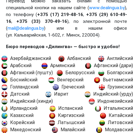
Перевод можно заказать онлайн с помощью
специальной кнопки на нашем сайте (
www.dealingua.by
),
по телефону (
+375 (17) 219-48-16
,
+375 (29) 610-49-
16
,
+375 (33) 370-49-16
), по электронной почте
(
mail@dealingua.by
) или в нашем офисе
(ул. Кальварийская, 1-602, г. Минск, 220004).
Бюро переводов «Дилингва» — быстро и удобно!
Азербайджанский
Албанский
Английский
Арабский
Армянский
Афганский (дари)
Афганский (пушту)
Белорусский
Болгарский
Боснийский
Венгерский
Вьетнамский
Голландский
Греческий
Грузинский
Датский
Иврит
Индийский (урду)
Индийский (хинди)
Индонезийский
Ирландский
Испанский
Итальянский
Казахский
Киргизский
Китайский
Корейский
Латышский
Литовский
Македонский
Малайский
Молдавский