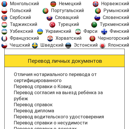
Монгольский
Немецкий
Норвежский
Польский
Португальский
Румынский
Сербский
Словацкий
Словенский
Таджикский
Турецкий
Туркменский
Узбекский
Украинский
Фарси
Финский
Французский
Хорватский
Черногорский
Чешский
Шведский
Эстонский
Японский
Перевод личных документов
Отличия нотариального перевода от
сертифицированного
Перевод справки о Ковид
Перевод согласия на выезд ребёнка за
рубеж
Перевод справок
Перевод диплома
Перевод водительского удостоверения
Перевод справки о несудимости
Перевод справки о доходах