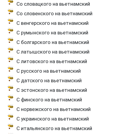
Со словацкого на вьетнамский
Со словенского на вьетнамский
С венгерского на вьетнамский
С румынского на вьетнамский
С болгарского на вьетнамский
С латышского на вьетнамский
С литовского на вьетнамский
С русского на вьетнамский
С датского на вьетнамский
С эстонского на вьетнамский
С финского на вьетнамский
С норвежского на вьетнамский
С украинского на вьетнамский
С итальянского на вьетнамский