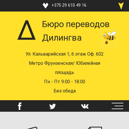
Перейти
+375 29 610 49 16
к
+375 33 370 49 16
основному
Бюро переводов
содержанию
+375 17 219 48 16
Дилингва
+375 29 610 49 16
+375 44 742 58 72
Ул. Кальварийская 1, 6 этаж Оф. 602
mail@dealingua.by
Метро Фрунзенская/ Юбилейная
площадь
Пн - Пт 9.00 - 18.00
Без обеда