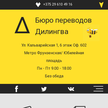
Перейти
+375 29 610 49 16
к
+375 33 370 49 16
основному
Бюро переводов
содержанию
+375 17 219 48 16
Дилингва
+375 29 610 49 16
+375 44 742 58 72
Ул. Кальварийская 1, 6 этаж Оф. 602
mail@dealingua.by
Метро Фрунзенская/ Юбилейная
площадь
Пн - Пт 9.00 - 18.00
Без обеда