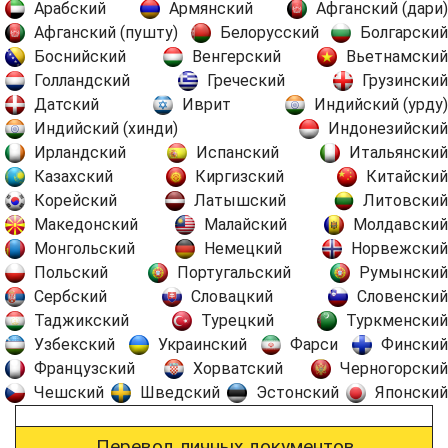
Арабский
Армянский
Афганский (дари)
Афганский (пушту)
Белорусский
Болгарский
Боснийский
Венгерский
Вьетнамский
Голландский
Греческий
Грузинский
Датский
Иврит
Индийский (урду)
Индийский (хинди)
Индонезийский
Ирландский
Испанский
Итальянский
Казахский
Киргизский
Китайский
Корейский
Латышский
Литовский
Македонский
Малайский
Молдавский
Монгольский
Немецкий
Норвежский
Польский
Португальский
Румынский
Сербский
Словацкий
Словенский
Таджикский
Турецкий
Туркменский
Узбекский
Украинский
Фарси
Финский
Французский
Хорватский
Черногорский
Чешский
Шведский
Эстонский
Японский
Перевод личных документов