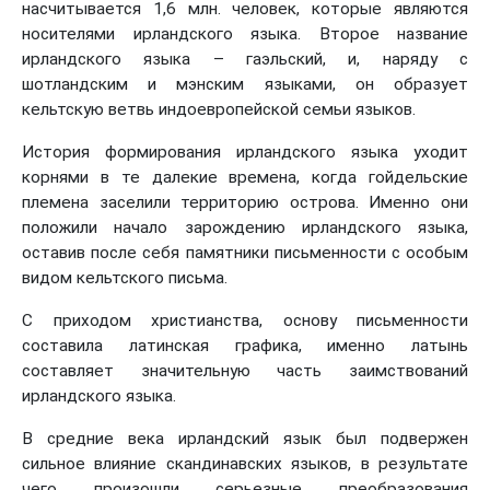
насчитывается 1,6 млн. человек, которые являются
носителями ирландского языка. Второе название
ирландского языка – гаэльский, и, наряду с
шотландским и мэнским языками, он образует
кельтскую ветвь индоевропейской семьи языков.
История формирования ирландского языка уходит
корнями в те далекие времена, когда гойдельские
племена заселили территорию острова. Именно они
положили начало зарождению ирландского языка,
оставив после себя памятники письменности с особым
видом кельтского письма.
С приходом христианства, основу письменности
составила латинская графика, именно латынь
составляет значительную часть заимствований
ирландского языка.
В средние века ирландский язык был подвержен
сильное влияние скандинавских языков, в результате
чего произошли серьезные преобразования