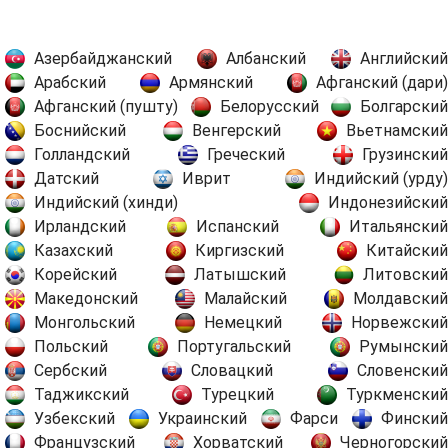
Азербайджанский
Албанский
Английский
Арабский
Армянский
Афганский (дари)
Афганский (пушту)
Белорусский
Болгарский
Боснийский
Венгерский
Вьетнамский
Голландский
Греческий
Грузинский
Датский
Иврит
Индийский (урду)
Индийский (хинди)
Индонезийский
Ирландский
Испанский
Итальянский
Казахский
Киргизский
Китайский
Корейский
Латышский
Литовский
Македонский
Малайский
Молдавский
Монгольский
Немецкий
Норвежский
Польский
Португальский
Румынский
Сербский
Словацкий
Словенский
Таджикский
Турецкий
Туркменский
Узбекский
Украинский
Фарси
Финский
Французский
Хорватский
Черногорский