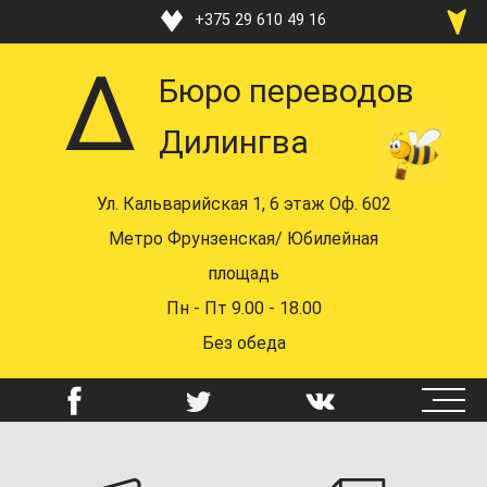
Перейти
+375 29 610 49 16
к
+375 33 370 49 16
основному
Бюро переводов
содержанию
+375 17 219 48 16
Дилингва
+375 29 610 49 16
+375 44 742 58 72
Ул. Кальварийская 1, 6 этаж Оф. 602
mail@dealingua.by
Метро Фрунзенская/ Юбилейная
площадь
Пн - Пт 9.00 - 18.00
Без обеда