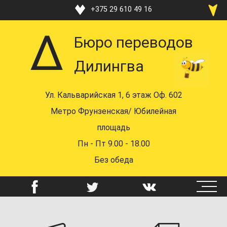
Перейти
+375 29 610 49 16
к
+375 33 370 49 16
основному
Бюро переводов
содержанию
+375 17 219 48 16
Дилингва
+375 29 610 49 16
+375 44 742 58 72
Ул. Кальварийская 1, 6 этаж Оф. 602
mail@dealingua.by
Метро Фрунзенская/ Юбилейная
площадь
Пн - Пт 9.00 - 18.00
Без обеда