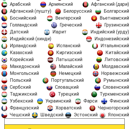
Арабский
Армянский
Афганский (дари)
Афганский (пушту)
Белорусский
Болгарский
Боснийский
Венгерский
Вьетнамский
Голландский
Греческий
Грузинский
Датский
Иврит
Индийский (урду)
Индийский (хинди)
Индонезийский
Ирландский
Испанский
Итальянский
Казахский
Киргизский
Китайский
Корейский
Латышский
Литовский
Македонский
Малайский
Молдавский
Монгольский
Немецкий
Норвежский
Польский
Португальский
Румынский
Сербский
Словацкий
Словенский
Таджикский
Турецкий
Туркменский
Узбекский
Украинский
Фарси
Финский
Французский
Хорватский
Черногорский
Чешский
Шведский
Эстонский
Японский