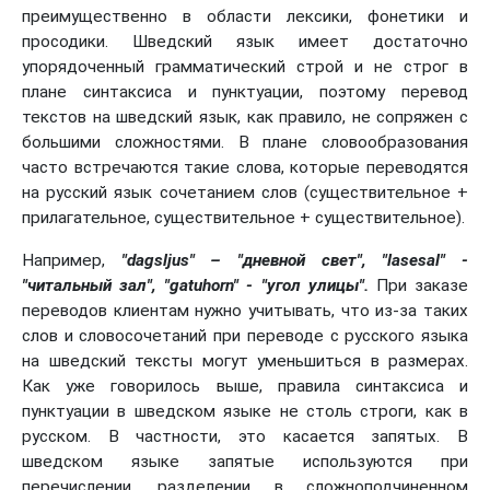
преимущественно в области лексики, фонетики и
просодики. Шведский язык имеет достаточно
упорядоченный грамматический строй и не строг в
плане синтаксиса и пунктуации, поэтому перевод
текстов на шведский язык, как правило, не сопряжен с
большими сложностями. В плане словообразования
часто встречаются такие слова, которые переводятся
на русский язык сочетанием слов (существительное +
прилагательное, существительное + существительное).
Например,
"dagsljus" – "дневной свет", "lasesal" -
"читальный зал", "gatuhorn" - "угол улицы".
При заказе
переводов клиентам нужно учитывать, что из-за таких
слов и словосочетаний при переводе с русского языка
на шведский тексты могут уменьшиться в размерах.
Как уже говорилось выше, правила синтаксиса и
пунктуации в шведском языке не столь строги, как в
русском. В частности, это касается запятых. В
шведском языке запятые используются при
перечислении, разделении в сложноподчиненном