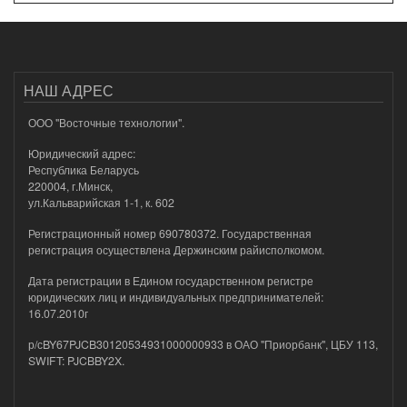
НАШ АДРЕС
ООО "Восточные технологии".
Юридический адрес:
Республика Беларусь
220004, г.Минск,
ул.Кальварийская 1-1, к. 602
Регистрационный номер 690780372. Государственная
регистрация осуществлена Держинским райисполкомом.
Дата регистрации в Едином государственном регистре
юридических лиц и индивидуальных предпринимателей:
16.07.2010г
р/сBY67PJCB30120534931000000933 в ОАО "Приорбанк", ЦБУ 113,
SWIFT: PJCBBY2X.