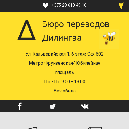
Перейти
+375 29 610 49 16
к
+375 33 370 49 16
основному
Бюро переводов
содержанию
+375 17 219 48 16
Дилингва
+375 29 610 49 16
+375 44 742 58 72
Ул. Кальварийская 1, 6 этаж Оф. 602
mail@dealingua.by
Метро Фрунзенская/ Юбилейная
площадь
Пн - Пт 9.00 - 18.00
Без обеда