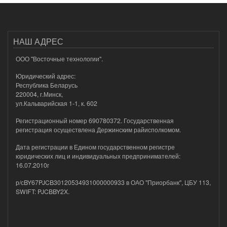
НАШ АДРЕС
ООО "Восточные технологии".
Юридический адрес:
Республика Беларусь
220004, г.Минск,
ул.Кальварийская 1-1, к. 602
Регистрационный номер 690780372. Государственная
регистрация осуществлена Держинским райисполкомом.
Дата регистрации в Едином государственном регистре
юридических лиц и индивидуальных предпринимателей:
16.07.2010г
р/сBY67PJCB30120534931000000933 в ОАО "Приорбанк", ЦБУ 113,
SWIFT: PJCBBY2X.