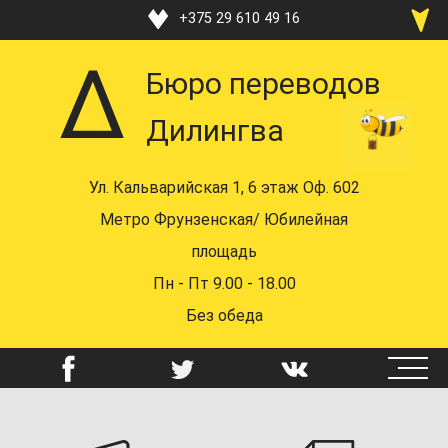
Перейти
+375 29 610 49 16
к
+375 33 370 49 16
основному
Бюро переводов
содержанию
+375 17 219 48 16
Дилингва
+375 29 610 49 16
+375 44 742 58 72
Ул. Кальварийская 1, 6 этаж Оф. 602
mail@dealingua.by
Метро Фрунзенская/ Юбилейная
площадь
Пн - Пт 9.00 - 18.00
Без обеда