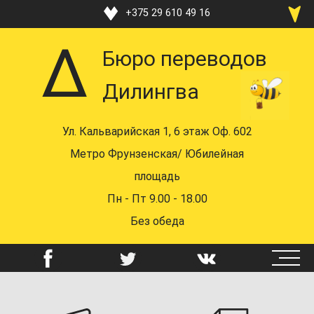
Перейти
+375 29 610 49 16
к
+375 33 370 49 16
основному
Бюро переводов
содержанию
+375 17 219 48 16
Дилингва
+375 29 610 49 16
+375 44 742 58 72
Ул. Кальварийская 1, 6 этаж Оф. 602
mail@dealingua.by
Метро Фрунзенская/ Юбилейная
площадь
Пн - Пт 9.00 - 18.00
Без обеда