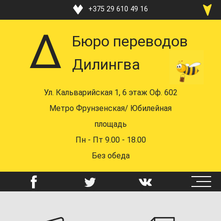
Перейти
+375 29 610 49 16
к
+375 33 370 49 16
основному
Бюро переводов
содержанию
+375 17 219 48 16
Дилингва
+375 29 610 49 16
+375 44 742 58 72
Ул. Кальварийская 1, 6 этаж Оф. 602
mail@dealingua.by
Метро Фрунзенская/ Юбилейная
площадь
Пн - Пт 9.00 - 18.00
Без обеда