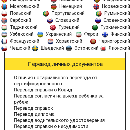
Монгольский
Немецкий
Норвежский
Польский
Португальский
Румынский
Сербский
Словацкий
Словенский
Таджикский
Турецкий
Туркменский
Узбекский
Украинский
Фарси
Финский
Французский
Хорватский
Черногорский
Чешский
Шведский
Эстонский
Японский
Перевод личных документов
Отличия нотариального перевода от
сертифицированного
Перевод справки о Ковид
Перевод согласия на выезд ребёнка за
рубеж
Перевод справок
Перевод диплома
Перевод водительского удостоверения
Перевод справки о несудимости