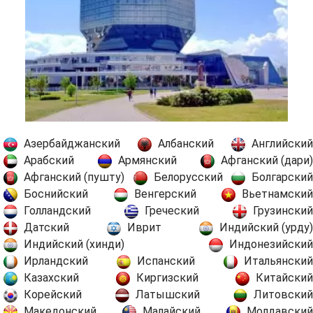
Азербайджанский
Албанский
Английский
Арабский
Армянский
Афганский (дари)
Афганский (пушту)
Белорусский
Болгарский
Боснийский
Венгерский
Вьетнамский
Голландский
Греческий
Грузинский
Датский
Иврит
Индийский (урду)
Индийский (хинди)
Индонезийский
Ирландский
Испанский
Итальянский
Казахский
Киргизский
Китайский
Корейский
Латышский
Литовский
Македонский
Малайский
Молдавский