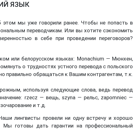
ИЙ ЯЗЫК
 этом мы уже говорили ранее. Чтобы не попасть в
иональным переводчикам. Или вы хотите сэкономить
веренностью в себе при проведении переговоров?
ском или белорусском языках: Monachium — Мюнхен,
помянуть о трудностях устного перевода с польского
но правильно обращаться к Вашим контрагентам, т.к.
рожным, используя следующие слова, ведь перевод
ачение: rzecz — вещь, szyna — рельс, zapomniec —
азочарование и т.д.
Наши лингвисты провели ни одну встречу и хорошо
. Мы готовы дать гарантии на профессиональный