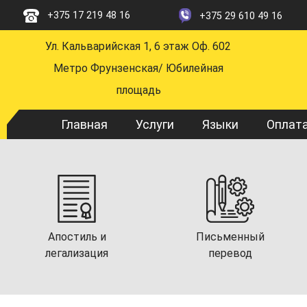
Перейти
+375 17 219 48 16
+375 29 610 49 16
к
основному
Ул. Кальварийская 1, 6 этаж Оф. 602
содержанию
Метро Фрунзенская/ Юбилейная
площадь
Main
Главная
Услуги
Языки
Оплат
navigation
Апостиль и
Письменный
легализация
перевод