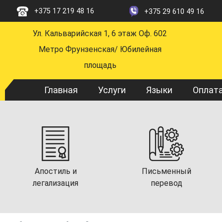
Перейти
+375 17 219 48 16
+375 29 610 49 16
к
основному
Ул. Кальварийская 1, 6 этаж Оф. 602
содержанию
Метро Фрунзенская/ Юбилейная
площадь
Main
Главная
Услуги
Языки
Оплат
navigation
Апостиль и
Письменный
легализация
перевод