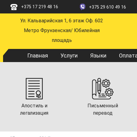
Перейти
+375 17 219 48 16
+375 29 610 49 16
к
основному
Ул. Кальварийская 1, 6 этаж Оф. 602
содержанию
Метро Фрунзенская/ Юбилейная
площадь
Main
Главная
Услуги
Языки
Оплат
navigation
Апостиль и
Письменный
легализация
перевод